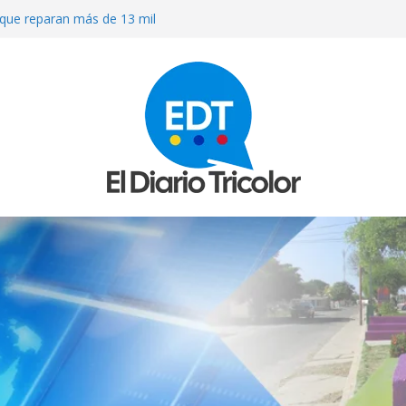
que reparan más de 13 mil
los sismos
OS A MACHETAZOS CUANDO
ARACUY
ierno a que atienda las necesidades
 terremotos
R MEDICINAS EN FARMACIAS DE
ULACIÓN DE MEDICAMENTOS
O» AL QUE INVADIERON LA CASA
RISIÓN