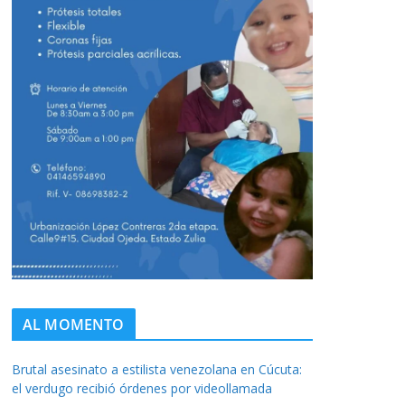
AL MOMENTO
Brutal asesinato a estilista venezolana en Cúcuta:
el verdugo recibió órdenes por videollamada