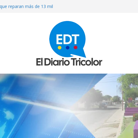
que reparan más de 13 mil
los sismos
OS A MACHETAZOS CUANDO
ARACUY
ierno a que atienda las necesidades
 terremotos
R MEDICINAS EN FARMACIAS DE
ULACIÓN DE MEDICAMENTOS
O» AL QUE INVADIERON LA CASA
RISIÓN