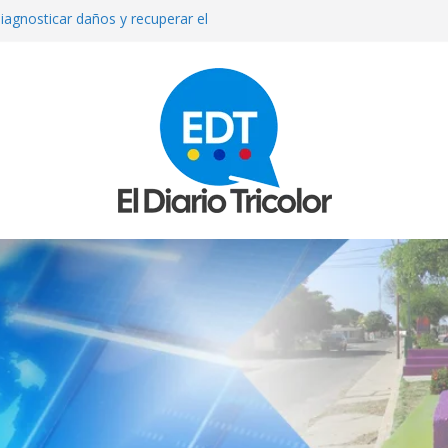
iagnosticar daños y recuperar el
l
que reparan más de 13 mil
los sismos
e septiembre anuncia el Ministerio
ue asesinada de un disparo durante
sto exige su madre
mexicana Valeria Márquez: detienen a
tor del crimen y surgen nuevos