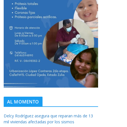
AL MOMENTO
Delcy Rodríguez asegura que reparan más de 13
mil viviendas afectadas por los sismos