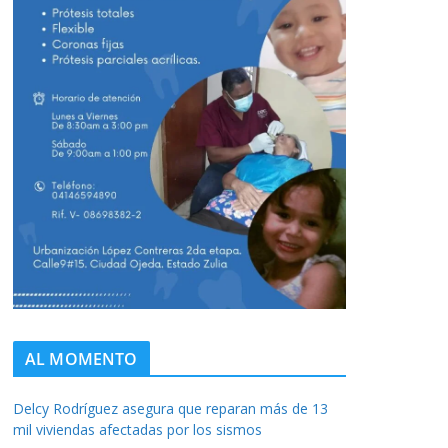
AL MOMENTO
Delcy Rodríguez asegura que reparan más de 13
mil viviendas afectadas por los sismos