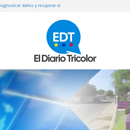
iagnosticar daños y recuperar el
l
que reparan más de 13 mil
los sismos
e septiembre anuncia el Ministerio
ue asesinada de un disparo durante
sto exige su madre
mexicana Valeria Márquez: detienen a
tor del crimen y surgen nuevos